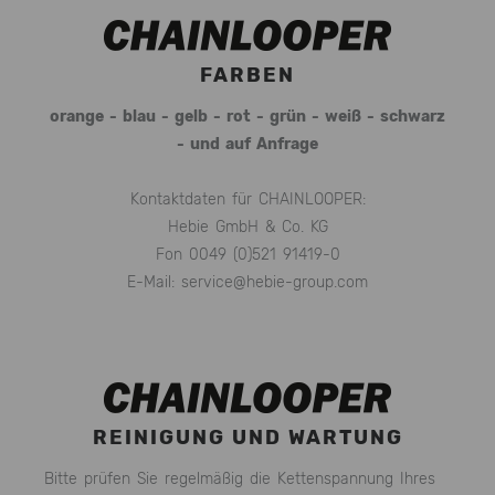
FARBEN
orange - blau - gelb - rot - grün - weiß - schwarz
- und auf Anfrage
Kontaktdaten für CHAINLOOPER:
Hebie GmbH & Co. KG
Fon 0049 (0)521 91419-0
E-Mail: service@
hebie-group.com
REINIGUNG UND WARTUNG
Bitte prüfen Sie regelmäßig die Kettenspannung Ihres