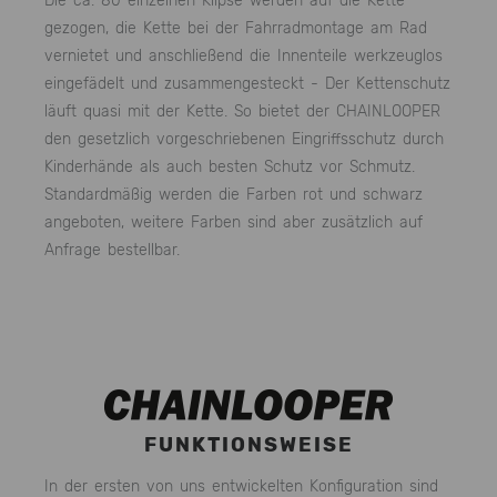
Die ca. 80 einzelnen Klipse werden auf die Kette
gezogen, die Kette bei der Fahrradmontage am Rad
vernietet und anschließend die Innenteile werkzeuglos
eingefädelt und zusammengesteckt - Der Kettenschutz
läuft quasi mit der Kette. So bietet der CHAINLOOPER
den gesetzlich vorgeschriebenen Eingriffsschutz durch
Kinderhände als auch besten Schutz vor Schmutz.
Standardmäßig werden die Farben rot und schwarz
angeboten, weitere Farben sind aber zusätzlich auf
Anfrage bestellbar.
FUNKTIONSWEISE
In der ersten von uns entwickelten Konfiguration sind